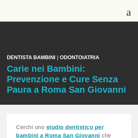
a
DENTISTA BAMBINI
|
ODONTOIATRIA
Carie nei Bambini:
Prevenzione e Cure Senza
Paura a Roma San Giovanni
Cerchi uno
studio dentistico per
bambini a Roma San Giovanni
che