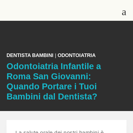
a
DENTISTA BAMBINI
|
ODONTOIATRIA
Odontoiatria Infantile a
Roma San Giovanni:
Quando Portare i Tuoi
Bambini dal Dentista?
La salute orale dei nostri bambini è